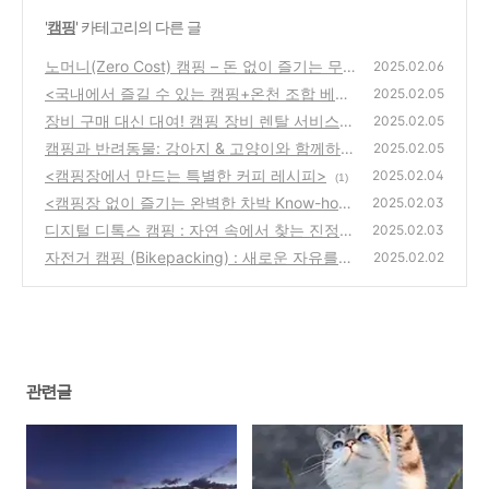
'
캠핑
' 카테고리의 다른 글
노머니(Zero Cost) 캠핑 – 돈 없이 즐기는 무
2025.02.06
료 캠핑 팁
<국내에서 즐길 수 있는 캠핑+온천 조합 베스
(0)
2025.02.05
트 10>
장비 구매 대신 대여! 캠핑 장비 렌탈 서비스
(0)
2025.02.05
활용법!!
캠핑과 반려동물: 강아지 & 고양이와 함께하는
(0)
2025.02.05
안전한 캠핑법
<캠핑장에서 만드는 특별한 커피 레시피>
(0)
2025.02.04
(1)
<캠핑장 없이 즐기는 완벽한 차박 Know-ho
2025.02.03
w?!>
디지털 디톡스 캠핑 : 자연 속에서 찾는 진정한
(0)
2025.02.03
자유
자전거 캠핑 (Bikepacking) : 새로운 자유를
(0)
2025.02.02
찾아 떠나는 모험
(0)
관련글