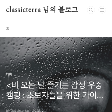
본문 바로가기
classicterra 님의 블로그
홈
캠핑
<비 오는 날 즐기는 감성 우중
캠핑 : 초보자들을 위한 가이드
>
by classicterra
2025. 2. 4.