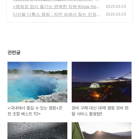
<캠핑장 없이 즐기는 완벽한 차박 Know-ho
2025.02.03
w?!>
디지털 디톡스 캠핑 : 자연 속에서 찾는 진정한
(0)
2025.02.03
자유
(0)
관련글
<국내에서 즐길 수 있는 캠핑+온
장비 구매 대신 대여! 캠핑 장비 렌
천 조합 베스트 10>
탈 서비스 활용법!!