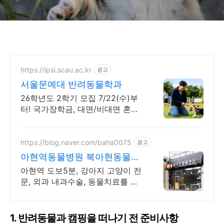
https://ipsi.scau.ac.kr
광고
서울문예대 반려동물학과
26학년도 2학기 모집 7/22(수)부
터! 국가장학금, 대면/비대면 혼합
교육 개통령 강형욱 훈련사 반려동
물학과 특임교수 임용
https://blog.naver.com/baha0075
광고
아현역동물병원 북아현동물병
원 반려동물 건강검진, 접종문
아현역 도보5분, 강아지 고양이 전
의
문, 외과 내과수술, 동물치료를 위
한 최신장비
1. 반려동물과 캠핑을 떠나기 전 준비사항