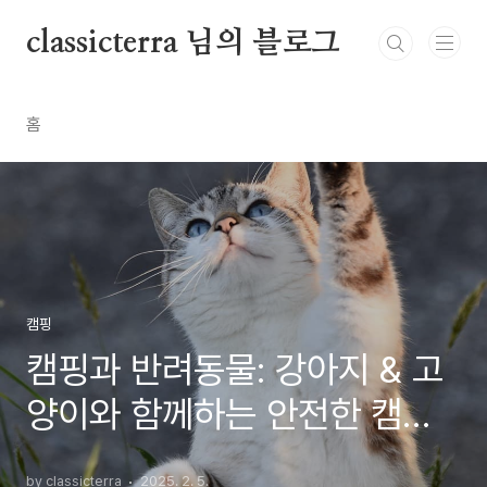
본문 바로가기
classicterra 님의 블로그
홈
캠핑
캠핑과 반려동물: 강아지 & 고
양이와 함께하는 안전한 캠핑
법
by classicterra
2025. 2. 5.