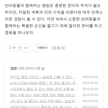
반려동물과 함께하는 캠핑은 충분한 준비와 주의가 필요
하지만, 적절한 계획과 안전 수칙을 따른다면 매우 만족스
러운 경험이 될 수 있다. 자연 속에서 소중한 반려동물과
함께하는 특별한 순간을 즐기기 위해 철저한 준비를 하고
캠핑을 떠나보자.
9
구독하기
'
캠핑
' 카테고리의 다른 글
무인도 캠핑 가이드 – 실제로 가볼 수 있는 무
2025.02.06
인도 캠핑 장소와 생존 꿀팁
노머니(Zero Cost) 캠핑 – 돈 없이 즐기는 무
(0)
2025.02.06
료 캠핑 팁
<국내에서 즐길 수 있는 캠핑+온천 조합 베스
(0)
2025.02.05
트 10>
장비 구매 대신 대여! 캠핑 장비 렌탈 서비스
(0)
2025.02.05
활용법!!
<비 오는 날 즐기는 감성 우중 캠핑 : 초보자들
(0)
2025.02.04
을 위한 가이드>
<캠핑장에서 만드는 특별한 커피 레시피>
(0)
2025.02.04
(1)