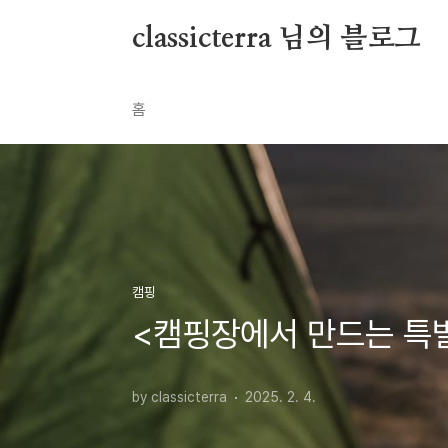
본문 바로가기
classicterra 님의 블로그
홈
캠핑
<캠핑장에서 만드는 특
by classicterra
2025. 2. 4.