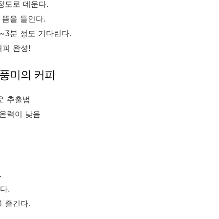
 정도로 데운다.
 뜸을 들인다.
~3분 정도 기다린다.
피 완성!
 풍미의 커피
운 추출법
보온력이 낮음
.
다.
 즐긴다.