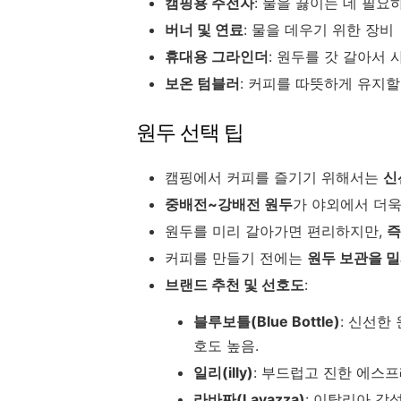
캠핑용 주전자
: 물을 끓이는 데 필요
버너 및 연료
: 물을 데우기 위한 장비
휴대용 그라인더
: 원두를 갓 갈아서 
보온 텀블러
: 커피를 따뜻하게 유지할
원두 선택 팁
캠핑에서 커피를 즐기기 위해서는
신
중배전~강배전 원두
가 야외에서 더욱
원두를 미리 갈아가면 편리하지만,
즉
커피를 만들기 전에는
원두 보관을 밀
브랜드 추천 및 선호도
:
블루보틀(Blue Bottle)
: 신선한
호도 높음.
일리(illy)
: 부드럽고 진한 에스
라바짜(Lavazza)
: 이탈리아 감