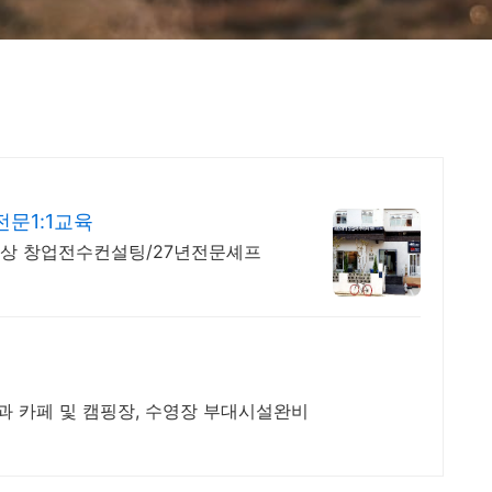
문1:1교육
이상 창업전수컨설팅/27년전문셰프
 카페 및 캠핑장, 수영장 부대시설완비