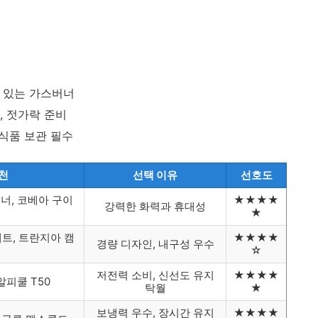
수 있는 가스버너
락, 젓가락 준비
선식품 보관 필수
천
선택 이유
선호도
너, 코베아 구이
★★★★
강력한 화력과 휴대성
★
트, 트란지아 캠
★★★★
경량 디자인, 내구성 우수
☆
저전력 소비, 신선도 유지
★★★★
 알피쿨 T50
탁월
★
보냉력 우수, 장시간 유지
★★★★