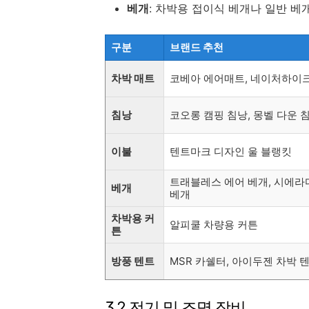
베개
: 차박용 접이식 베개나 일반 베
구분
브랜드 추천
차박 매트
코베아 에어매트, 네이처하이
침낭
코오롱 캠핑 침낭, 몽벨 다운 
이불
텐트마크 디자인 울 블랭킷
트래블레스 에어 베개, 시에라
베개
베개
차박용 커
알피쿨 차량용 커튼
튼
방풍 텐트
MSR 카쉘터, 아이두젠 차박 
3.2 전기 및 조명 장비