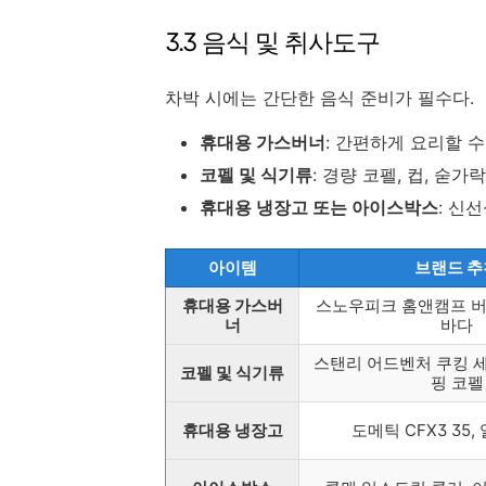
3.3 음식 및 취사도구
차박 시에는 간단한 음식 준비가 필수다.
휴대용 가스버너
: 간편하게 요리할 
코펠 및 식기류
: 경량 코펠, 컵, 숟가
휴대용 냉장고 또는 아이스박스
: 신
아이템
브랜드 추
휴대용 가스버
스노우피크 홈앤캠프 버
너
바다
스탠리 어드벤처 쿠킹 세
코펠 및 식기류
핑 코펠
휴대용 냉장고
도메틱 CFX3 35,