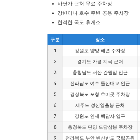
바닷가 근처 무료 주차장
강변이나 호수 주변 공용 주차장
한적한 국도 휴게소
구분
장소
1
강원도 양양 해변 주차장
2
경기도 가평 계곡 근처
3
충청남도 서산 간월암 인근
4
전라남도 여수 돌산대교 인근
5
경상북도 포항 호미곶 주차장
6
제주도 성산일출봉 근처
7
강원도 인제 백담사 입구
8
충청북도 단양 도담삼봉 주차장
9
전라북도 부안 변산반도 국립공원