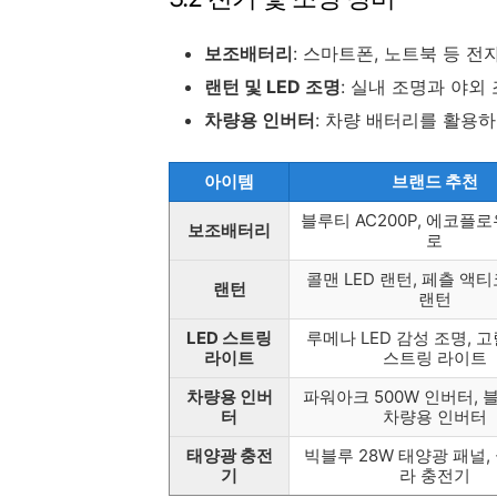
보조배터리
: 스마트폰, 노트북 등 
랜턴 및 LED 조명
: 실내 조명과 야외
차량용 인버터
: 차량 배터리를 활용
아이템
브랜드 추천
블루티 AC200P, 에코플로
보조배터리
로
콜맨 LED 랜턴, 페츨 액
랜턴
랜턴
LED 스트링
루메나 LED 감성 조명, 
라이트
스트링 라이트
차량용 인버
파워아크 500W 인버터,
터
차량용 인버터
태양광 충전
빅블루 28W 태양광 패널,
기
라 충전기