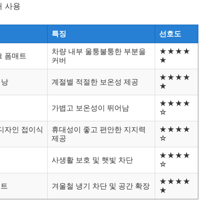
개 사용
특징
선호도
차량 내부 울퉁불퉁한 부분을
★★★★
크 폼매트
커버
★
★★★★
침낭
계절별 적절한 보온성 제공
★
★★★★
가볍고 보온성이 뛰어남
☆
디자인 접이식
휴대성이 좋고 편안한 지지력
★★★★
제공
☆
★★★★
사생활 보호 및 햇빛 차단
☆
★★★★
텐트
겨울철 냉기 차단 및 공간 확장
★