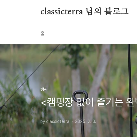
본문 바로가기
classicterra 님의 블로그
홈
캠핑
<캠핑장 없이 즐기는 완벽
by classicterra
2025. 2. 3.