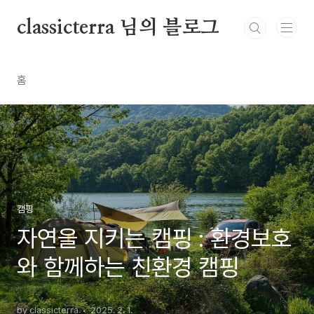
본문 바로가기
classicterra 님의 블로그
홈
캠핑
자연을 지키는 캠핑 : 환경보호
와 함께하는 친환경 캠핑
by classicterra
2025. 2. 1.