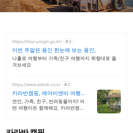
https://itour.yongin.go.kr/
광고
이번 주말은 용인 한눈에 보는 용인,
나홀로 여행부터 가족/친구 여행까지 취향대로 즐
겨보세요
https://www.airbnb.co.kr
광고
카라반캠핑, 에어비앤비 여행
지에서 살아보기
연인, 가족, 친구, 반려동물까지! 어
떤 여행이든 함께해요. 카라반캠
핑. 주방, 수영장, 자쿠지, 아기 침
대. 필요한 모든 게 갖춰진 숙소를
예약하세요.
카라반 캠핑