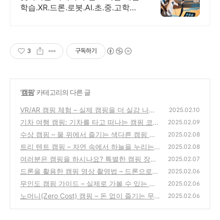
학습.XR.드론.로봇.AI.초.중.고학교.
지역축제 휴먼로봇.로봇축구.4족
보행로봇.드론축구.드로잉로봇.VR
솜사탕자전거발전기.뇌파체험
3
구독하기
'
캠핑
' 카테고리의 다른 글
VR/AR 캠핑 체험 – 실제 캠핑을 더 실감 나게
2025.02.10
만드는 기술 활용법
기차 여행 캠핑: 기차를 타고 떠나는 캠핑 코스
(0)
2025.02.09
추천
수상 캠핑 – 물 위에서 즐기는 색다른 캠핑 경
(0)
2025.02.08
험
트리 텐트 캠핑 – 자연 속에서 하늘을 누리는
(0)
2025.02.08
색다른 캠핑 스타일
여러분은 캠핑을 하시나요? 특별한 캠핑 장소
(0)
2025.02.07
추천
드론을 활용한 캠핑 영상 촬영법 – 드론으로
(1)
2025.02.06
멋진 캠핑 영상 찍는 법
무인도 캠핑 가이드 – 실제로 가볼 수 있는 무
(0)
2025.02.06
인도 캠핑 장소와 생존 꿀팁
노머니(Zero Cost) 캠핑 – 돈 없이 즐기는 무
(0)
2025.02.06
료 캠핑 팁
(0)