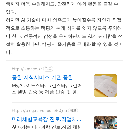
행까지 더욱 수월해지고, 안전하게 야외 활동을 즐길 수
있다.
하지만 AI 기술에 대한 의존도가 높아질수록 자연과 직접
적으로 소통하는 캠핑의 본래 취지를 잊지 않도록 주의해
야 한다. 전통적인 감성을 유지하면서도 AI의 편리함을 적
절히 활용한다면, 캠핑의 즐거움을 극대화할 수 있을 것이
다.
http://ikmr.co.kr
광고
종합 지식서비스 기관 종합 지
식서비스 기관
My,AI, 이노스타, 그린스타, 그린어
스,웰빙 인증 등 제품 인증 및 평가
운영
https://blog.naver.com/53joo
광고
미래체험교육장 진로.직업체험
주말 상담 가능 1:1교육
찾아가는 미래과학 진로.직업 체험