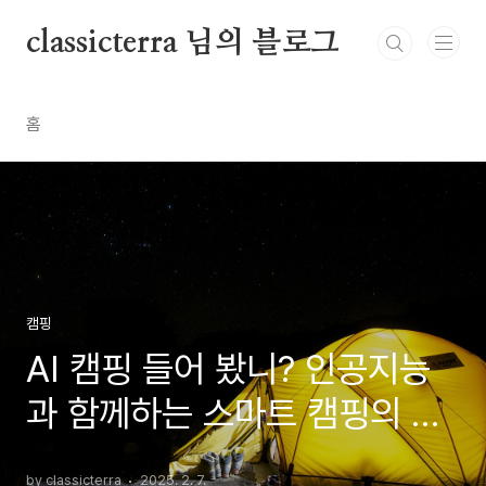
본문 바로가기
classicterra 님의 블로그
홈
캠핑
AI 캠핑 들어 봤니? 인공지능
과 함께하는 스마트 캠핑의 모
든 것
by classicterra
2025. 2. 7.